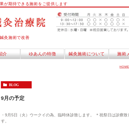
果が期待できる施術をご提供します
鍼灸施術で改善
紹介
ゆあんの特徴
鍼灸施術について
施術
HOM
BLOG
9月の予定
・9月5日（火）ウークイの為、臨時休診致します。 ＊祝祭日は診療致
す。