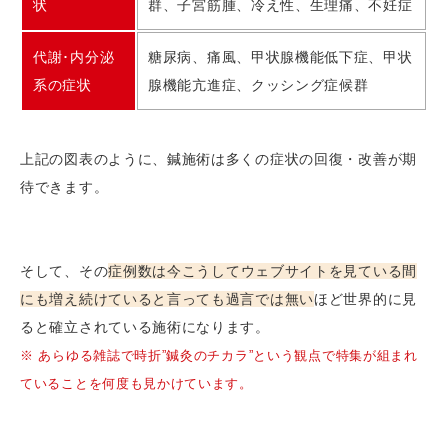
状
群、子宮筋腫、冷え性、生理痛、不妊症
代謝･内分泌
糖尿病、痛風、甲状腺機能低下症、甲状
系の症状
腺機能亢進症、クッシング症候群
上記の図表のように、鍼施術は多くの症状の回復・改善が期
待できます。
そして、その
症例数は今こうしてウェブサイトを見ている間
にも増え続けていると言っても過言では無い
ほど世界的に見
ると確立されている施術になります。
※ あらゆる雑誌で時折”鍼灸のチカラ”という観点で特集が組まれ
ていることを何度も見かけています。