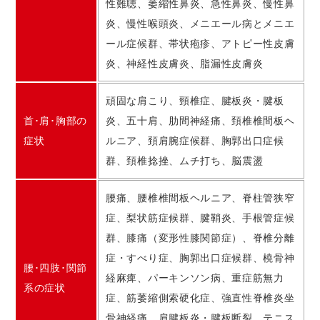
性難聴、萎縮性鼻炎、急性鼻炎、慢性鼻
炎、慢性喉頭炎、メニエール病とメニエ
ール症候群、帯状疱疹、アトピー性皮膚
炎、神経性皮膚炎、脂漏性皮膚炎
頑固な肩こり、頸椎症、腱板炎・腱板
首･肩･胸部の
炎、五十肩、肋間神経痛、頚椎椎間板ヘ
症状
ルニア、頚肩腕症候群、胸郭出口症候
群、頚椎捻挫、ムチ打ち、脳震盪
腰痛、腰椎椎間板ヘルニア、脊柱管狭窄
症、梨状筋症候群、腱鞘炎、手根管症候
群、膝痛（変形性膝関節症）、脊椎分離
症・すべり症、胸郭出口症候群、橈骨神
腰･四肢･関節
経麻痺、パーキンソン病、重症筋無力
系の症状
症、筋萎縮側索硬化症、強直性脊椎炎坐
骨神経痛、肩腱板炎・腱板断裂、テニス