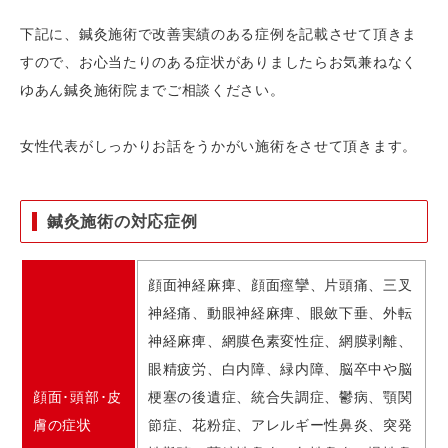
下記に、鍼灸施術で改善実績のある症例を記載させて頂きま
すので、お心当たりのある症状がありましたらお気兼ねなく
ゆあん鍼灸施術院までご相談ください。
女性代表がしっかりお話をうかがい施術をさせて頂きます。
鍼灸施術の対応症例
顔面神経麻痺、顔面痙攣、片頭痛、三叉
神経痛、動眼神経麻痺、眼斂下垂、外転
神経麻痺、網膜色素変性症、網膜剥離、
眼精疲労、白内障、緑内障、脳卒中や脳
顔面･頭部･皮
梗塞の後遺症、統合失調症、鬱病、顎関
膚の症状
節症、花粉症、アレルギー性鼻炎、突発