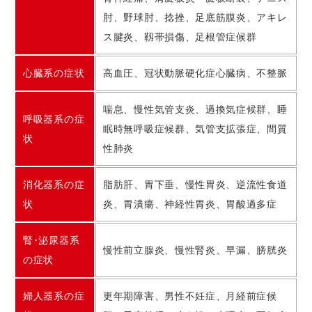
肘、野球肘、捻挫、足底筋膜炎、アキレ
ス腱炎、靱帯損傷、足根管症候群
心臓系の症状
高血圧、冠状動脈硬化症心臓病、不整脈
喘息、慢性気管支炎、過換気症候群、睡
呼吸器系の症
眠時無呼吸症候群、気管支拡張症、間質
状
性肺炎
消化器系の症
脂肪肝、胃下垂、慢性胃炎、逆流性食道
状
炎、胃潰瘍、神経性胃炎、胃酸過多症
腎･泌尿器系
慢性前立腺炎、慢性腎炎、早漏、膀胱炎
の症状
婦人器系の症
更年期障害、男性不妊症、月経前症候