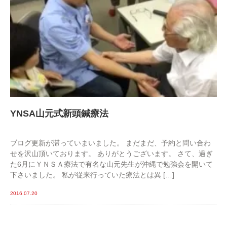
YNSA山元式新頭鍼療法
ブログ更新が滞っていまいました。 まだまだ、予約と問い合わ
せを沢山頂いております。 ありがとうございます。 さて、過ぎ
た6月にＹＮＳＡ療法で有名な山元先生が沖縄で勉強会を開いて
下さいました。 私が従来行っていた療法とは異 […]
2016.07.20