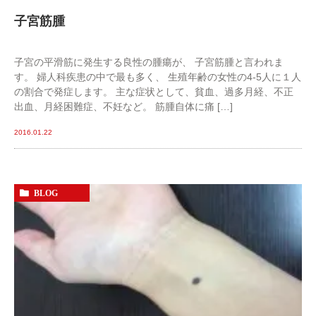
子宮筋腫
子宮の平滑筋に発生する良性の腫瘍が、 子宮筋腫と言われま
す。 婦人科疾患の中で最も多く、 生殖年齢の女性の4-5人に１人
の割合で発症します。 主な症状として、貧血、過多月経、不正
出血、月経困難症、不妊など。 筋腫自体に痛 […]
2016.01.22
BLOG