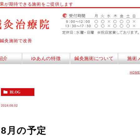
果が期待できる施術をご提供します
鍼灸施術で改善
紹介
ゆあんの特徴
鍼灸施術について
施術
HOM
BLOG
2018.08.02
8月の予定