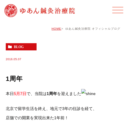
HOME
ゆあん鍼灸治療院 オフィシャルブログ
BLOG
2016.05.07
1周年
本日
5月7日
で、当院は
1周年
を迎えました
北京で留学生活を終え、地元で3年の往診を経て、
店舗での開業を実現出来た1年前！