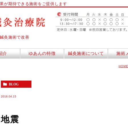
果が期待できる施術をご提供します
鍼灸施術で改善
紹介
ゆあんの特徴
鍼灸施術について
施術
HOM
BLOG
2016.04.15
地震